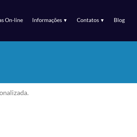
s On-line
Informações
Contatos
Blog
▼
▼
onalizada.