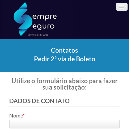
Contatos
Home
Pedir 2ª via de Boleto
A Empresa
Cotações
Utilize o formulário abaixo para fazer
Vendas On-line
sua solicitação:
Informações
▼
DADOS DE CONTATO
Contatos
▼
Nome
Blog